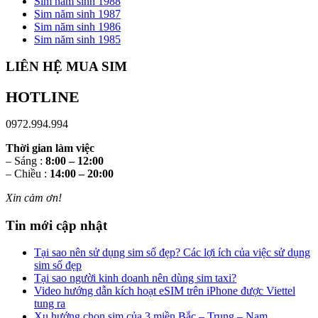
Sim năm sinh 1988
Sim năm sinh 1987
Sim năm sinh 1986
Sim năm sinh 1985
LIÊN HỆ MUA SIM
HOTLINE
0972.994.994
Thời gian làm việc
– Sáng :
8:00 – 12:00
– Chiều :
14:00 – 20:00
Xin cảm ơn!
Tin mới cập nhật
Tại sao nên sử dụng sim số đẹp? Các lợi ích của việc sử dụng
sim số đẹp
Tại sao người kinh doanh nên dùng sim taxi?
Video hướng dẫn kích hoạt eSIM trên iPhone được Viettel
tung ra
Xu hướng chọn sim của 3 miền Bắc – Trung – Nam