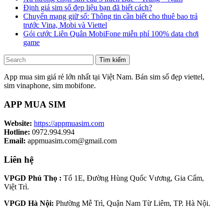
Định giá sim số đẹp liệu bạn đã biết cách?
Chuyển mạng giữ số: Thông tin cần biết cho thuê bao trả
trước Vina, Mobi và Viettel
Gói cước Liên Quân MobiFone miễn phí 100% data chơi
game
Tìm kiếm
App mua sim giá rẻ lớn nhất tại Việt Nam. Bán sim số đẹp viettel,
sim vinaphone, sim mobifone.
APP MUA SIM
Website:
https://appmuasim.com
Hotline:
0972.994.994
Email:
appmuasim.com@gmail.com
Liên hệ
VPGD Phú Thọ :
Tổ 1E, Đường Hùng Quốc Vương, Gia Cẩm,
Việt Trì.
VPGD Hà Nội:
Phường Mễ Trì, Quận Nam Từ Liêm, TP. Hà Nội.