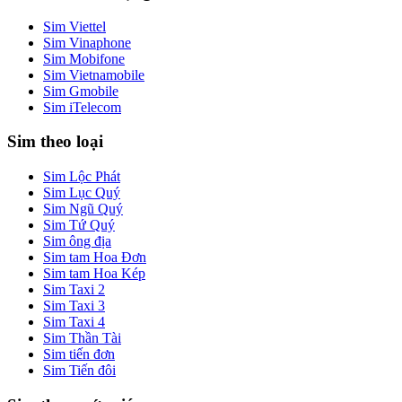
Sim Viettel
Sim Vinaphone
Sim Mobifone
Sim Vietnamobile
Sim Gmobile
Sim iTelecom
Sim theo loại
Sim Lộc Phát
Sim Lục Quý
Sim Ngũ Quý
Sim Tứ Quý
Sim ông địa
Sim tam Hoa Đơn
Sim tam Hoa Kép
Sim Taxi 2
Sim Taxi 3
Sim Taxi 4
Sim Thần Tài
Sim tiến đơn
Sim Tiến đôi