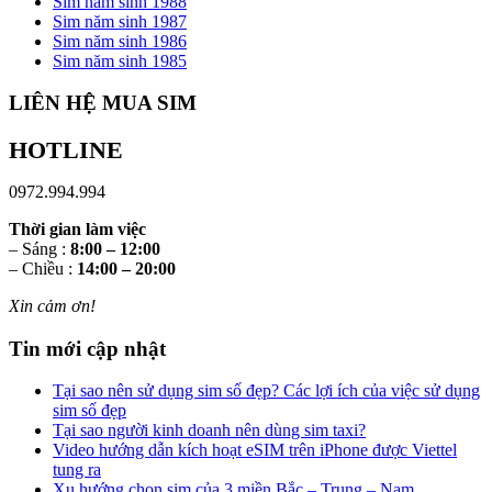
Sim năm sinh 1988
Sim năm sinh 1987
Sim năm sinh 1986
Sim năm sinh 1985
LIÊN HỆ MUA SIM
HOTLINE
0972.994.994
Thời gian làm việc
– Sáng :
8:00 – 12:00
– Chiều :
14:00 – 20:00
Xin cảm ơn!
Tin mới cập nhật
Tại sao nên sử dụng sim số đẹp? Các lợi ích của việc sử dụng
sim số đẹp
Tại sao người kinh doanh nên dùng sim taxi?
Video hướng dẫn kích hoạt eSIM trên iPhone được Viettel
tung ra
Xu hướng chọn sim của 3 miền Bắc – Trung – Nam