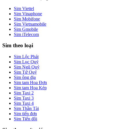
Sim Viettel
Sim Vinaphone
Sim Mobifone
Sim Vietnamobile
Sim Gmobile
Sim iTelecom
Sim theo loại
Sim Lộc Phát
Sim Lục Quý
Sim Ngũ Quý
Sim Tứ Quý
Sim ông địa
Sim tam Hoa Đơn
Sim tam Hoa Kép
Sim Taxi 2
Sim Taxi 3
Sim Taxi 4
Sim Thần Tài
Sim tiến đơn
Sim Tiến đôi