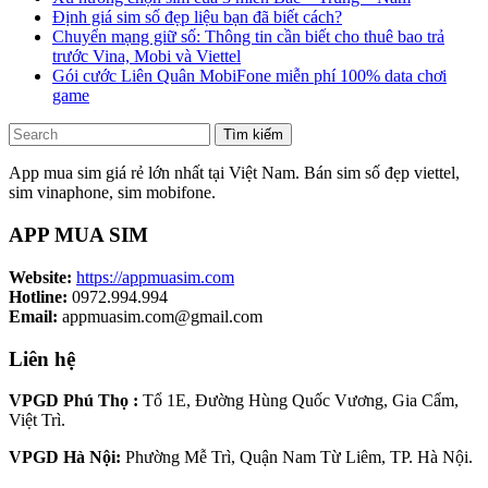
Định giá sim số đẹp liệu bạn đã biết cách?
Chuyển mạng giữ số: Thông tin cần biết cho thuê bao trả
trước Vina, Mobi và Viettel
Gói cước Liên Quân MobiFone miễn phí 100% data chơi
game
Tìm kiếm
App mua sim giá rẻ lớn nhất tại Việt Nam. Bán sim số đẹp viettel,
sim vinaphone, sim mobifone.
APP MUA SIM
Website:
https://appmuasim.com
Hotline:
0972.994.994
Email:
appmuasim.com@gmail.com
Liên hệ
VPGD Phú Thọ :
Tổ 1E, Đường Hùng Quốc Vương, Gia Cẩm,
Việt Trì.
VPGD Hà Nội:
Phường Mễ Trì, Quận Nam Từ Liêm, TP. Hà Nội.