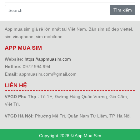
Tìm kiếm
App mua sim giá rẻ lớn nhất tại Việt Nam. Bán sim số đẹp viettel,
sim vinaphone, sim mobifone.
APP MUA SIM
Website:
https://appmuasim.com
Hotline:
0972.994.994
Email:
appmuasim.com@gmail.com
LIÊN HỆ
VPGD Phú Thọ :
Tổ 1E, Đường Hùng Quốc Vương, Gia Cẩm,
Việt Trì.
VPGD Hà Nội:
Phường Mễ Trì, Quận Nam Từ Liêm, TP. Hà Nội.
Copyright 2026 © App Mua Sim