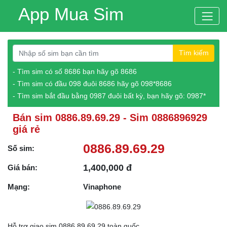
App Mua Sim
Tìm kiếm
- Tìm sim có số 8686 bạn hãy gõ 8686
- Tìm sim có đầu 098 đuôi 8686 hãy gõ 098*8686
- Tìm sim bắt đầu bằng 0987 đuôi bất kỳ, bạn hãy gõ: 0987*
Bán sim 0886.89.69.29 - Sim 0886896929
giá rẻ
0886.89.69.29
Số sim:
1,400,000 đ
Giá bán:
Mạng:
Vinaphone
Hỗ trợ giao sim 0886.89.69.29 toàn quốc.