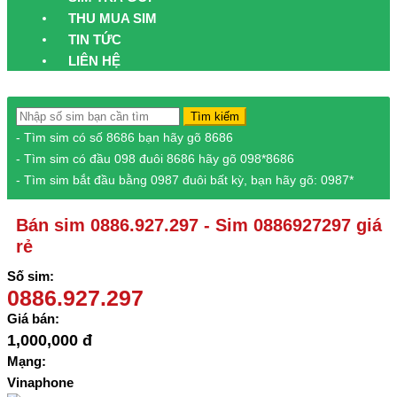
THU MUA SIM
TIN TỨC
LIÊN HỆ
Tìm kiếm
- Tìm sim có số 8686 bạn hãy gõ 8686
- Tìm sim có đầu 098 đuôi 8686 hãy gõ 098*8686
- Tìm sim bắt đầu bằng 0987 đuôi bất kỳ, bạn hãy gõ: 0987*
Bán sim 0886.927.297 - Sim 0886927297 giá
rẻ
Số sim:
0886.927.297
Giá bán:
1,000,000 đ
Mạng:
Vinaphone