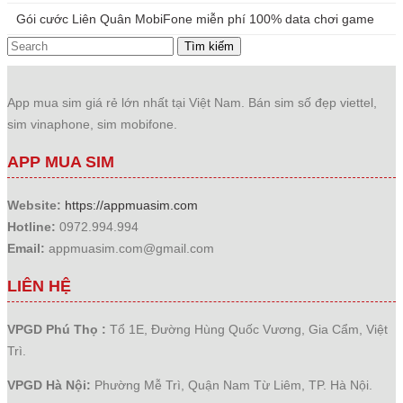
Gói cước Liên Quân MobiFone miễn phí 100% data chơi game
Tìm kiếm
App mua sim giá rẻ lớn nhất tại Việt Nam. Bán sim số đẹp viettel,
sim vinaphone, sim mobifone.
APP MUA SIM
Website:
https://appmuasim.com
Hotline:
0972.994.994
Email:
appmuasim.com@gmail.com
LIÊN HỆ
VPGD Phú Thọ :
Tổ 1E, Đường Hùng Quốc Vương, Gia Cẩm, Việt
Trì.
VPGD Hà Nội:
Phường Mễ Trì, Quận Nam Từ Liêm, TP. Hà Nội.