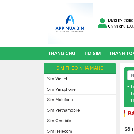
Đăng ký thông 
Chỉnh chủ 10
TRANG CHỦ
TÌM SIM
THANH TO
SIM THEO NHÀ MẠNG
Sim Viettel
- T
Sim Vinaphone
- T
Sim Mobifone
- T
Sim Vietnamobile
Bá
Sim Gmobile
Số s
Sim iTelecom