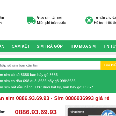
tin
Giao sim tận nơi
Tư vấn chu đ
0%
Miễn phí toàn quốc
Hỗ trợ nhiệt tì
ÁN
CAM KẾT
SIM TRẢ GÓP
THU MUA SIM
TIN T
Tìm ki
ìm sim có số 8686 bạn hãy gõ 8686
ìm sim có đầu 098 đuôi 8686 hãy gõ 098*8686
ìm sim bắt đầu bằng 0987 đuôi bất kỳ, bạn hãy gõ: 0987*
n sim 0886.93.69.93 - Sim 0886936993 giá rẻ
0886.93.69.93
im: