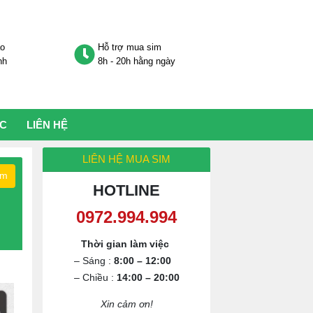
áo
Hỗ trợ mua sim
nh
8h - 20h hằng ngày
ỨC
LIÊN HỆ
LIÊN HỆ MUA SIM
ếm
HOTLINE
0972.994.994
Thời gian làm việc
– Sáng :
8:00 – 12:00
– Chiều :
14:00 – 20:00
Xin cảm ơn!