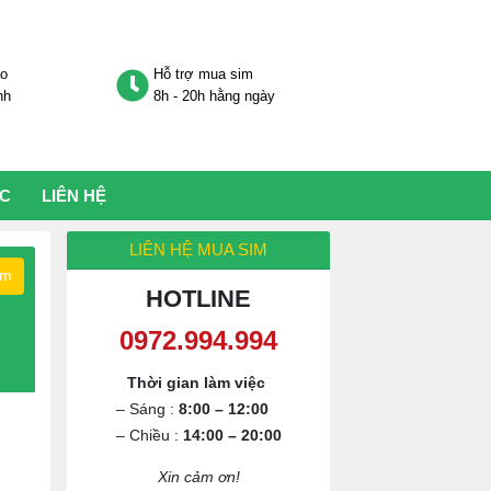
áo
Hỗ trợ mua sim
nh
8h - 20h hằng ngày
ỨC
LIÊN HỆ
LIÊN HỆ MUA SIM
ếm
HOTLINE
0972.994.994
Thời gian làm việc
– Sáng :
8:00 – 12:00
– Chiều :
14:00 – 20:00
Xin cảm ơn!