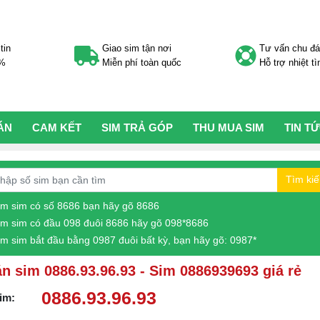
tin
Giao sim tận nơi
Tư vấn chu đ
0%
Miễn phí toàn quốc
Hỗ trợ nhiệt tì
ÁN
CAM KẾT
SIM TRẢ GÓP
THU MUA SIM
TIN T
Tìm ki
ìm sim có số 8686 bạn hãy gõ 8686
ìm sim có đầu 098 đuôi 8686 hãy gõ 098*8686
ìm sim bắt đầu bằng 0987 đuôi bất kỳ, bạn hãy gõ: 0987*
n sim 0886.93.96.93 - Sim 0886939693 giá rẻ
0886.93.96.93
im: