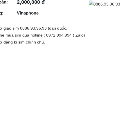
2,000,000 đ
bán:
g:
Vinaphone
rợ giao sim 0886.93.96.93 toàn quốc.
 hệ mua sim qua hotline : 0972.994.994 ( Zalo)
rợ đăng kí sim chính chủ.