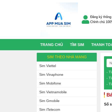
Đăng ký thông 
Chỉnh chủ 10
TRANG CHỦ
TÌM SIM
THANH TO
SIM THEO NHÀ MẠNG
Sim Viettel
- T
Sim Vinaphone
- T
Sim Mobifone
- T
Sim Vietnamobile
Bá
Sim Gmobile
Số s
Sim iTelecom