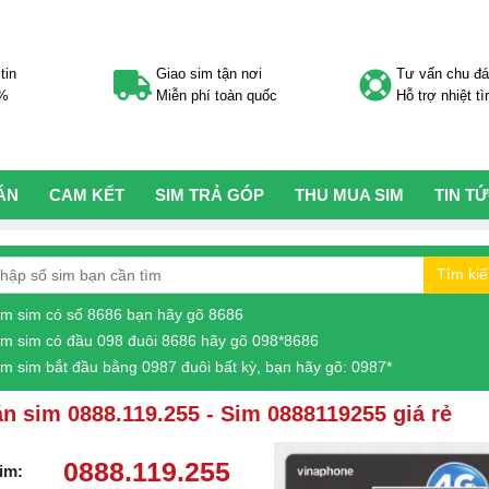
tin
Giao sim tận nơi
Tư vấn chu đ
0%
Miễn phí toàn quốc
Hỗ trợ nhiệt tì
ÁN
CAM KẾT
SIM TRẢ GÓP
THU MUA SIM
TIN T
Tìm ki
ìm sim có số 8686 bạn hãy gõ 8686
ìm sim có đầu 098 đuôi 8686 hãy gõ 098*8686
ìm sim bắt đầu bằng 0987 đuôi bất kỳ, bạn hãy gõ: 0987*
n sim 0888.119.255 - Sim 0888119255 giá rẻ
0888.119.255
im: