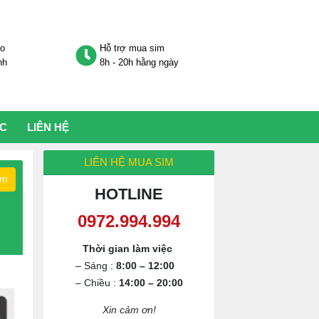
áo
Hỗ trợ mua sim
nh
8h - 20h hằng ngày
ỨC
LIÊN HỆ
LIÊN HỆ MUA SIM
ếm
HOTLINE
Thời gian làm việc
– Sáng :
8:00 – 12:00
– Chiều :
14:00 – 20:00
Xin cảm ơn!