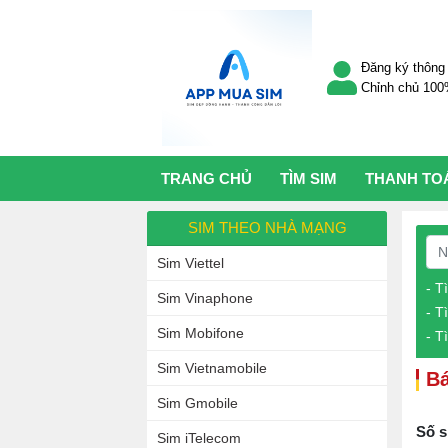
Đăng ký thông 
Chỉnh chủ 10
TRANG CHỦ
TÌM SIM
THANH TO
SIM THEO NHÀ MẠNG
Sim Viettel
- T
Sim Vinaphone
- T
Sim Mobifone
- T
Sim Vietnamobile
Bá
Sim Gmobile
Số s
Sim iTelecom