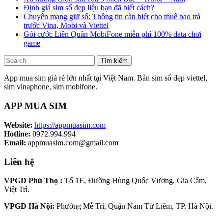
Định giá sim số đẹp liệu bạn đã biết cách?
Chuyển mạng giữ số: Thông tin cần biết cho thuê bao trả
trước Vina, Mobi và Viettel
Gói cước Liên Quân MobiFone miễn phí 100% data chơi
game
Tìm kiếm
App mua sim giá rẻ lớn nhất tại Việt Nam. Bán sim số đẹp viettel,
sim vinaphone, sim mobifone.
APP MUA SIM
Website:
https://appmuasim.com
Hotline:
0972.994.994
Email:
appmuasim.com@gmail.com
Liên hệ
VPGD Phú Thọ :
Tổ 1E, Đường Hùng Quốc Vương, Gia Cẩm,
Việt Trì.
VPGD Hà Nội:
Phường Mễ Trì, Quận Nam Từ Liêm, TP. Hà Nội.