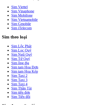
Sim Viettel
Sim Vinaphone
Sim Mobifone
Sim Vietnamobile
Sim Gmobile
Sim iTelecom
Sim theo loại
Sim Lộc Phát
Sim Lục Quý
Sim Ngũ Quý
Sim Tứ Quý
Sim ông địa
Sim tam Hoa Đơn
Sim tam Hoa Kép
Sim Taxi 2
Sim Taxi 3
Sim Taxi 4
Sim Thần Tài
Sim tiến đơn
Sim Tiến đôi