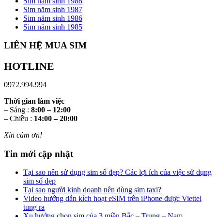
Sim năm sinh 1988
Sim năm sinh 1987
Sim năm sinh 1986
Sim năm sinh 1985
LIÊN HỆ MUA SIM
HOTLINE
0972.994.994
Thời gian làm việc
– Sáng :
8:00 – 12:00
– Chiều :
14:00 – 20:00
Xin cảm ơn!
Tin mới cập nhật
Tại sao nên sử dụng sim số đẹp? Các lợi ích của việc sử dụng
sim số đẹp
Tại sao người kinh doanh nên dùng sim taxi?
Video hướng dẫn kích hoạt eSIM trên iPhone được Viettel
tung ra
Xu hướng chọn sim của 3 miền Bắc – Trung – Nam