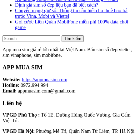
Định giá sim số đẹp liệu bạn đã biết cách?
Chuyển mạng giữ số: Thông tin cần biết cho thuê bao trả
trước Vina, Mobi và Viettel
Gói cước Liên Quân MobiFone miễn phí 100% data chơi
game
Tìm kiếm
App mua sim giá rẻ lớn nhất tại Việt Nam. Bán sim số đẹp viettel,
sim vinaphone, sim mobifone.
APP MUA SIM
Website:
https://appmuasim.com
Hotline:
0972.994.994
Email:
appmuasim.com@gmail.com
Liên hệ
VPGD Phú Thọ :
Tổ 1E, Đường Hùng Quốc Vương, Gia Cẩm,
Việt Trì.
VPGD Hà Nội:
Phường Mễ Trì, Quận Nam Từ Liêm, TP. Hà Nội.