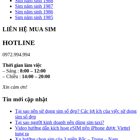
Sim năm sinh 1988
Sim năm sinh 1987
Sim năm sinh 1986
Sim năm sinh 1985
LIÊN HỆ MUA SIM
HOTLINE
0972.994.994
Thời gian làm việc
– Sáng :
8:00 – 12:00
– Chiều :
14:00 – 20:00
Xin cảm ơn!
Tin mới cập nhật
Tại sao nên sử dụng sim số đẹp? Các lợi ích của việc sử dụng
sim số đẹp
Tại sao người kinh doanh nên dùng sim taxi?
Video hướng dẫn kích hoạt eSIM trên iPhone được Viettel
tung ra
Xu hướng chọn sim của 3 miền Bắc – Trung – Nam