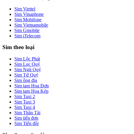
Sim Viettel
Sim Vinaphone
Sim Mobifone
Sim Vietnamobile
Sim Gmobile
Sim iTelecom
Sim theo loại
Sim Lộc Phát
Sim Lục Quý
Sim Ngũ Quý
Sim Tứ Quý
Sim ông địa
Sim tam Hoa Đơn
Sim tam Hoa Kép
Sim Taxi 2
Sim Taxi 3
Sim Taxi 4
Sim Thần Tài
Sim tiến đơn
Sim Tiến đôi