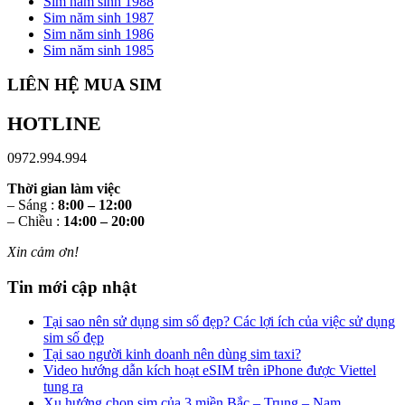
Sim năm sinh 1988
Sim năm sinh 1987
Sim năm sinh 1986
Sim năm sinh 1985
LIÊN HỆ MUA SIM
HOTLINE
0972.994.994
Thời gian làm việc
– Sáng :
8:00 – 12:00
– Chiều :
14:00 – 20:00
Xin cảm ơn!
Tin mới cập nhật
Tại sao nên sử dụng sim số đẹp? Các lợi ích của việc sử dụng
sim số đẹp
Tại sao người kinh doanh nên dùng sim taxi?
Video hướng dẫn kích hoạt eSIM trên iPhone được Viettel
tung ra
Xu hướng chọn sim của 3 miền Bắc – Trung – Nam