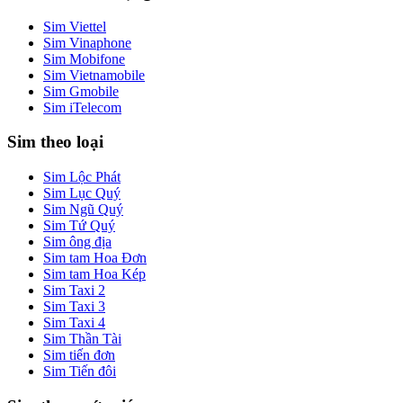
Sim Viettel
Sim Vinaphone
Sim Mobifone
Sim Vietnamobile
Sim Gmobile
Sim iTelecom
Sim theo loại
Sim Lộc Phát
Sim Lục Quý
Sim Ngũ Quý
Sim Tứ Quý
Sim ông địa
Sim tam Hoa Đơn
Sim tam Hoa Kép
Sim Taxi 2
Sim Taxi 3
Sim Taxi 4
Sim Thần Tài
Sim tiến đơn
Sim Tiến đôi