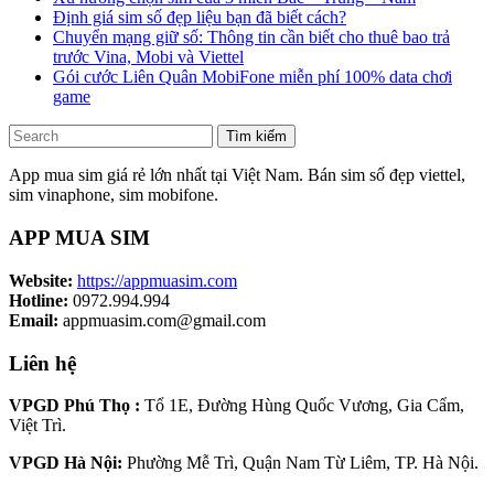
Định giá sim số đẹp liệu bạn đã biết cách?
Chuyển mạng giữ số: Thông tin cần biết cho thuê bao trả
trước Vina, Mobi và Viettel
Gói cước Liên Quân MobiFone miễn phí 100% data chơi
game
Tìm kiếm
App mua sim giá rẻ lớn nhất tại Việt Nam. Bán sim số đẹp viettel,
sim vinaphone, sim mobifone.
APP MUA SIM
Website:
https://appmuasim.com
Hotline:
0972.994.994
Email:
appmuasim.com@gmail.com
Liên hệ
VPGD Phú Thọ :
Tổ 1E, Đường Hùng Quốc Vương, Gia Cẩm,
Việt Trì.
VPGD Hà Nội:
Phường Mễ Trì, Quận Nam Từ Liêm, TP. Hà Nội.