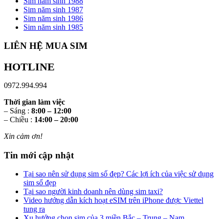
Sim năm sinh 1988
Sim năm sinh 1987
Sim năm sinh 1986
Sim năm sinh 1985
LIÊN HỆ MUA SIM
HOTLINE
0972.994.994
Thời gian làm việc
– Sáng :
8:00 – 12:00
– Chiều :
14:00 – 20:00
Xin cảm ơn!
Tin mới cập nhật
Tại sao nên sử dụng sim số đẹp? Các lợi ích của việc sử dụng
sim số đẹp
Tại sao người kinh doanh nên dùng sim taxi?
Video hướng dẫn kích hoạt eSIM trên iPhone được Viettel
tung ra
Xu hướng chọn sim của 3 miền Bắc – Trung – Nam