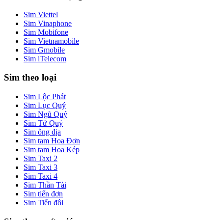
Sim Viettel
Sim Vinaphone
Sim Mobifone
Sim Vietnamobile
Sim Gmobile
Sim iTelecom
Sim theo loại
Sim Lộc Phát
Sim Lục Quý
Sim Ngũ Quý
Sim Tứ Quý
Sim ông địa
Sim tam Hoa Đơn
Sim tam Hoa Kép
Sim Taxi 2
Sim Taxi 3
Sim Taxi 4
Sim Thần Tài
Sim tiến đơn
Sim Tiến đôi