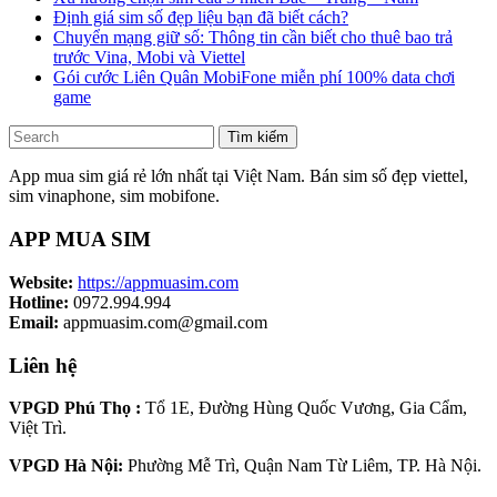
Định giá sim số đẹp liệu bạn đã biết cách?
Chuyển mạng giữ số: Thông tin cần biết cho thuê bao trả
trước Vina, Mobi và Viettel
Gói cước Liên Quân MobiFone miễn phí 100% data chơi
game
Tìm kiếm
App mua sim giá rẻ lớn nhất tại Việt Nam. Bán sim số đẹp viettel,
sim vinaphone, sim mobifone.
APP MUA SIM
Website:
https://appmuasim.com
Hotline:
0972.994.994
Email:
appmuasim.com@gmail.com
Liên hệ
VPGD Phú Thọ :
Tổ 1E, Đường Hùng Quốc Vương, Gia Cẩm,
Việt Trì.
VPGD Hà Nội:
Phường Mễ Trì, Quận Nam Từ Liêm, TP. Hà Nội.