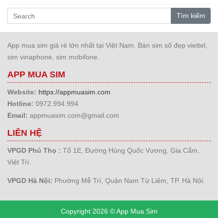
Tìm kiếm
App mua sim giá rẻ lớn nhất tại Việt Nam. Bán sim số đẹp viettel,
sim vinaphone, sim mobifone.
APP MUA SIM
Website:
https://appmuasim.com
Hotline:
0972.994.994
Email:
appmuasim.com@gmail.com
LIÊN HỆ
VPGD Phú Thọ :
Tổ 1E, Đường Hùng Quốc Vương, Gia Cẩm,
Việt Trì.
VPGD Hà Nội:
Phường Mễ Trì, Quận Nam Từ Liêm, TP. Hà Nội.
Copyright 2026 © App Mua Sim