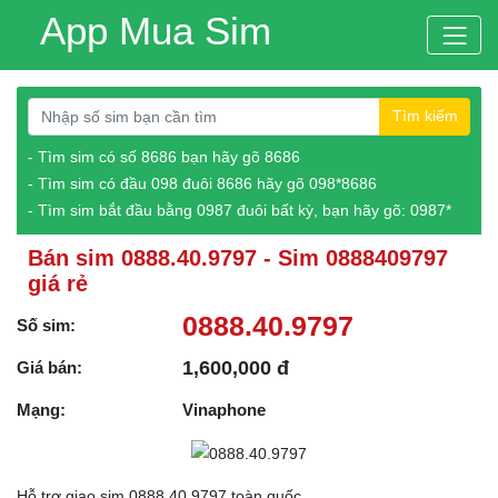
App Mua Sim
Tìm kiếm
- Tìm sim có số 8686 bạn hãy gõ 8686
- Tìm sim có đầu 098 đuôi 8686 hãy gõ 098*8686
- Tìm sim bắt đầu bằng 0987 đuôi bất kỳ, bạn hãy gõ: 0987*
Bán sim 0888.40.9797 - Sim 0888409797
giá rẻ
0888.40.9797
Số sim:
1,600,000 đ
Giá bán:
Mạng:
Vinaphone
Hỗ trợ giao sim 0888.40.9797 toàn quốc.