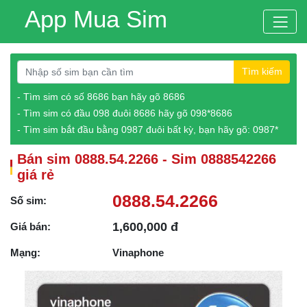
App Mua Sim
Tìm kiếm
- Tìm sim có số 8686 bạn hãy gõ 8686
- Tìm sim có đầu 098 đuôi 8686 hãy gõ 098*8686
- Tìm sim bắt đầu bằng 0987 đuôi bất kỳ, bạn hãy gõ: 0987*
Bán sim 0888.54.2266 - Sim 0888542266
giá rẻ
0888.54.2266
Số sim:
1,600,000 đ
Giá bán:
Mạng:
Vinaphone