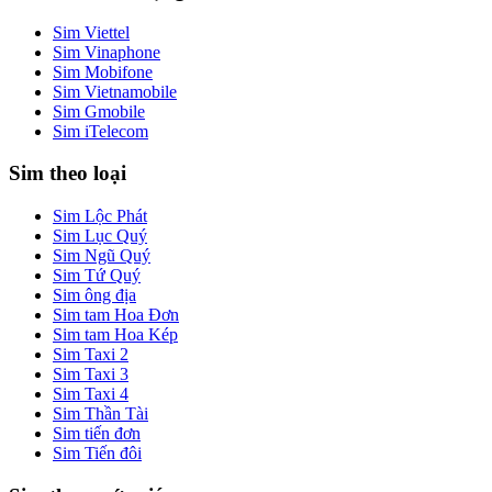
Sim Viettel
Sim Vinaphone
Sim Mobifone
Sim Vietnamobile
Sim Gmobile
Sim iTelecom
Sim theo loại
Sim Lộc Phát
Sim Lục Quý
Sim Ngũ Quý
Sim Tứ Quý
Sim ông địa
Sim tam Hoa Đơn
Sim tam Hoa Kép
Sim Taxi 2
Sim Taxi 3
Sim Taxi 4
Sim Thần Tài
Sim tiến đơn
Sim Tiến đôi