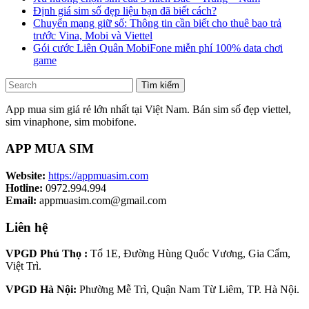
Định giá sim số đẹp liệu bạn đã biết cách?
Chuyển mạng giữ số: Thông tin cần biết cho thuê bao trả
trước Vina, Mobi và Viettel
Gói cước Liên Quân MobiFone miễn phí 100% data chơi
game
Tìm kiếm
App mua sim giá rẻ lớn nhất tại Việt Nam. Bán sim số đẹp viettel,
sim vinaphone, sim mobifone.
APP MUA SIM
Website:
https://appmuasim.com
Hotline:
0972.994.994
Email:
appmuasim.com@gmail.com
Liên hệ
VPGD Phú Thọ :
Tổ 1E, Đường Hùng Quốc Vương, Gia Cẩm,
Việt Trì.
VPGD Hà Nội:
Phường Mễ Trì, Quận Nam Từ Liêm, TP. Hà Nội.