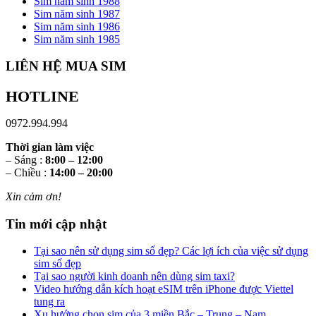
Sim năm sinh 1988
Sim năm sinh 1987
Sim năm sinh 1986
Sim năm sinh 1985
LIÊN HỆ MUA SIM
HOTLINE
0972.994.994
Thời gian làm việc
– Sáng :
8:00 – 12:00
– Chiều :
14:00 – 20:00
Xin cảm ơn!
Tin mới cập nhật
Tại sao nên sử dụng sim số đẹp? Các lợi ích của việc sử dụng
sim số đẹp
Tại sao người kinh doanh nên dùng sim taxi?
Video hướng dẫn kích hoạt eSIM trên iPhone được Viettel
tung ra
Xu hướng chọn sim của 3 miền Bắc – Trung – Nam