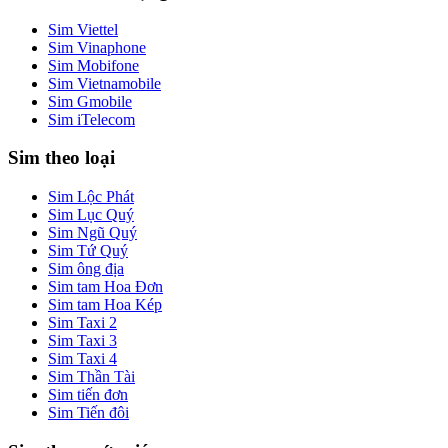
Sim Viettel
Sim Vinaphone
Sim Mobifone
Sim Vietnamobile
Sim Gmobile
Sim iTelecom
Sim theo loại
Sim Lộc Phát
Sim Lục Quý
Sim Ngũ Quý
Sim Tứ Quý
Sim ông địa
Sim tam Hoa Đơn
Sim tam Hoa Kép
Sim Taxi 2
Sim Taxi 3
Sim Taxi 4
Sim Thần Tài
Sim tiến đơn
Sim Tiến đôi