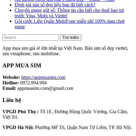
Định giá sim số đẹp liệu bạn đã biết cách?
Chuyển mạng giữ số: Thông tin cần biết cho thuê bao trả
trước Vina, Mobi và Viettel
Gói cước Liên Quân MobiFone miễn phí 100% data chơi
game
Tìm kiếm
App mua sim giá rẻ lớn nhất tại Việt Nam. Bán sim số đẹp viettel,
sim vinaphone, sim mobifone.
APP MUA SIM
Website:
https://appmuasim.com
Hotline:
0972.994.994
Email:
appmuasim.com@gmail.com
Liên hệ
VPGD Phú Thọ :
Tổ 1E, Đường Hùng Quốc Vương, Gia Cẩm,
Việt Trì.
VPGD Hà Nội:
Phường Mễ Trì, Quận Nam Từ Liêm, TP. Hà Nội.