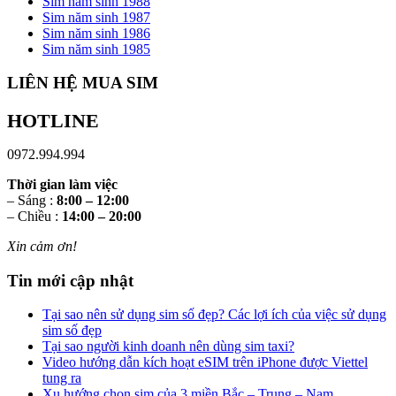
Sim năm sinh 1988
Sim năm sinh 1987
Sim năm sinh 1986
Sim năm sinh 1985
LIÊN HỆ MUA SIM
HOTLINE
0972.994.994
Thời gian làm việc
– Sáng :
8:00 – 12:00
– Chiều :
14:00 – 20:00
Xin cảm ơn!
Tin mới cập nhật
Tại sao nên sử dụng sim số đẹp? Các lợi ích của việc sử dụng
sim số đẹp
Tại sao người kinh doanh nên dùng sim taxi?
Video hướng dẫn kích hoạt eSIM trên iPhone được Viettel
tung ra
Xu hướng chọn sim của 3 miền Bắc – Trung – Nam