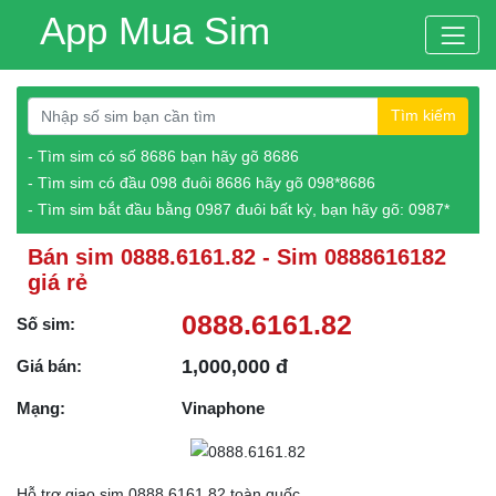
App Mua Sim
Tìm kiếm
- Tìm sim có số 8686 bạn hãy gõ 8686
- Tìm sim có đầu 098 đuôi 8686 hãy gõ 098*8686
- Tìm sim bắt đầu bằng 0987 đuôi bất kỳ, bạn hãy gõ: 0987*
Bán sim 0888.6161.82 - Sim 0888616182
giá rẻ
0888.6161.82
Số sim:
1,000,000 đ
Giá bán:
Mạng:
Vinaphone
Hỗ trợ giao sim 0888.6161.82 toàn quốc.