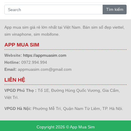
Tìm kiếm
App mua sim giá rẻ lớn nhất tại Việt Nam. Bán sim số đẹp viettel,
sim vinaphone, sim mobifone.
APP MUA SIM
Website:
https://appmuasim.com
Hotline:
0972.994.994
Email:
appmuasim.com@gmail.com
LIÊN HỆ
VPGD Phú Thọ :
Tổ 1E, Đường Hùng Quốc Vương, Gia Cẩm,
Việt Trì.
VPGD Hà Nội:
Phường Mễ Trì, Quận Nam Từ Liêm, TP. Hà Nội.
Copyright 2026 © App Mua Sim