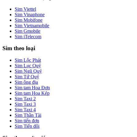
Sim Viettel
Sim Vinaphone
Sim Mobifone
Sim Vietnamobile
Sim Gmobile
Sim iTelecom
Sim theo loại
Sim Lộc Phát
Sim Lục Quý
Sim Ngũ Quý
Sim Tứ Quý
Sim ông địa
Sim tam Hoa Đơn
Sim tam Hoa Kép
Sim Taxi 2
Sim Taxi 3
Sim Taxi 4
Sim Thần Tài
Sim tiến đơn
Sim Tiến đôi