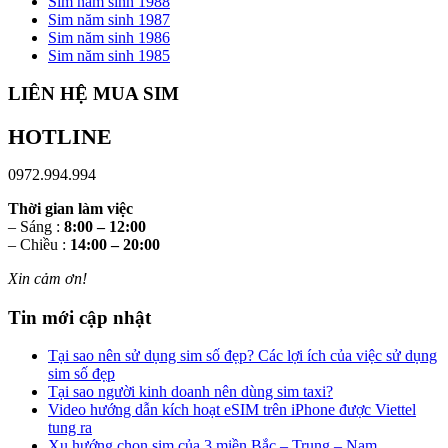
Sim năm sinh 1988
Sim năm sinh 1987
Sim năm sinh 1986
Sim năm sinh 1985
LIÊN HỆ MUA SIM
HOTLINE
0972.994.994
Thời gian làm việc
– Sáng :
8:00 – 12:00
– Chiều :
14:00 – 20:00
Xin cảm ơn!
Tin mới cập nhật
Tại sao nên sử dụng sim số đẹp? Các lợi ích của việc sử dụng
sim số đẹp
Tại sao người kinh doanh nên dùng sim taxi?
Video hướng dẫn kích hoạt eSIM trên iPhone được Viettel
tung ra
Xu hướng chọn sim của 3 miền Bắc – Trung – Nam