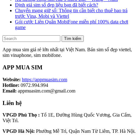
Định giá sim số đẹp liệu bạn đã biết cách?
Chuyển mạng giữ số: Thông tin cần biết cho thuê bao trả
trước Vina, Mobi và Viettel
Gói cước Liên Quân MobiFone miễn phí 100% data chơi
game
Tìm kiếm
App mua sim giá rẻ lớn nhất tại Việt Nam. Bán sim số đẹp viettel,
sim vinaphone, sim mobifone.
APP MUA SIM
Website:
https://appmuasim.com
Hotline:
0972.994.994
Email:
appmuasim.com@gmail.com
Liên hệ
VPGD Phú Thọ :
Tổ 1E, Đường Hùng Quốc Vương, Gia Cẩm,
Việt Trì.
VPGD Hà Nội:
Phường Mễ Trì, Quận Nam Từ Liêm, TP. Hà Nội.