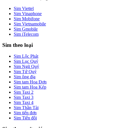
Sim Viettel
Sim Vinaphone
Sim Mobifone
Sim Vietnamobile
Sim Gmobile
Sim iTelecom
Sim theo loại
Sim Lộc Phát
Sim Lục Quý
Sim Ngũ Quý
Sim Tứ Quý
Sim ông địa
Sim tam Hoa Đơn
Sim tam Hoa Kép
Sim Taxi 2
Sim Taxi 3
Sim Taxi 4
Sim Thần Tài
Sim tiến đơn
Sim Tiến đôi