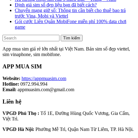
Định giá sim số đẹp liệu bạn đã biết cách?
Chuyển mạng giữ số: Thông tin cần biết cho thuê bao trả
trước Vina, Mobi và Viettel
Gói cước Liên Quân MobiFone miễn phí 100% data chơi
game
Tìm kiếm
App mua sim giá rẻ lớn nhất tại Việt Nam. Bán sim số đẹp viettel,
sim vinaphone, sim mobifone.
APP MUA SIM
Website:
https://appmuasim.com
Hotline:
0972.994.994
Email:
appmuasim.com@gmail.com
Liên hệ
VPGD Phú Thọ :
Tổ 1E, Đường Hùng Quốc Vương, Gia Cẩm,
Việt Trì.
VPGD Hà Nội:
Phường Mễ Trì, Quận Nam Từ Liêm, TP. Hà Nội.