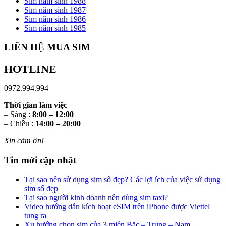
Sim năm sinh 1988
Sim năm sinh 1987
Sim năm sinh 1986
Sim năm sinh 1985
LIÊN HỆ MUA SIM
HOTLINE
0972.994.994
Thời gian làm việc
– Sáng :
8:00 – 12:00
– Chiều :
14:00 – 20:00
Xin cảm ơn!
Tin mới cập nhật
Tại sao nên sử dụng sim số đẹp? Các lợi ích của việc sử dụng
sim số đẹp
Tại sao người kinh doanh nên dùng sim taxi?
Video hướng dẫn kích hoạt eSIM trên iPhone được Viettel
tung ra
Xu hướng chọn sim của 3 miền Bắc – Trung – Nam