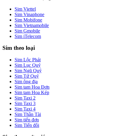
Sim Viettel
Sim Vinaphone
Sim Mobifone
Sim Vietnamobile
Sim Gmobile
Sim iTelecom
Sim theo loại
Sim Lộc Phát
Sim Lục Quý
Sim Ngũ Quý
Sim Tứ Quý
Sim ông địa
Sim tam Hoa Đơn
Sim tam Hoa Kép
Sim Taxi 2
Sim Taxi 3
Sim Taxi 4
Sim Thần Tài
Sim tiến đơn
Sim Tiến đôi