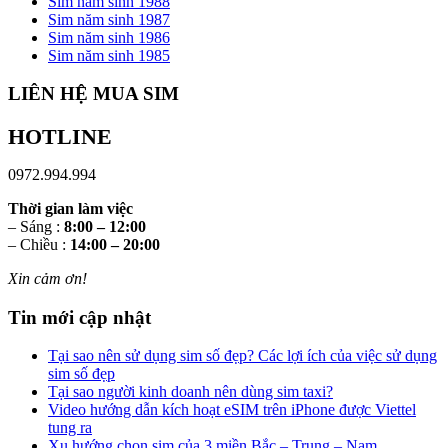
Sim năm sinh 1988
Sim năm sinh 1987
Sim năm sinh 1986
Sim năm sinh 1985
LIÊN HỆ MUA SIM
HOTLINE
0972.994.994
Thời gian làm việc
– Sáng :
8:00 – 12:00
– Chiều :
14:00 – 20:00
Xin cảm ơn!
Tin mới cập nhật
Tại sao nên sử dụng sim số đẹp? Các lợi ích của việc sử dụng
sim số đẹp
Tại sao người kinh doanh nên dùng sim taxi?
Video hướng dẫn kích hoạt eSIM trên iPhone được Viettel
tung ra
Xu hướng chọn sim của 3 miền Bắc – Trung – Nam