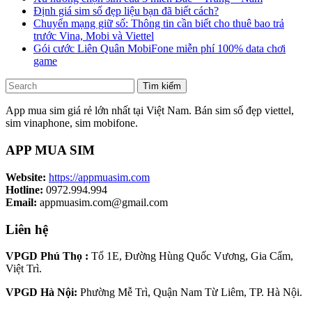
Định giá sim số đẹp liệu bạn đã biết cách?
Chuyển mạng giữ số: Thông tin cần biết cho thuê bao trả
trước Vina, Mobi và Viettel
Gói cước Liên Quân MobiFone miễn phí 100% data chơi
game
Tìm kiếm
App mua sim giá rẻ lớn nhất tại Việt Nam. Bán sim số đẹp viettel,
sim vinaphone, sim mobifone.
APP MUA SIM
Website:
https://appmuasim.com
Hotline:
0972.994.994
Email:
appmuasim.com@gmail.com
Liên hệ
VPGD Phú Thọ :
Tổ 1E, Đường Hùng Quốc Vương, Gia Cẩm,
Việt Trì.
VPGD Hà Nội:
Phường Mễ Trì, Quận Nam Từ Liêm, TP. Hà Nội.