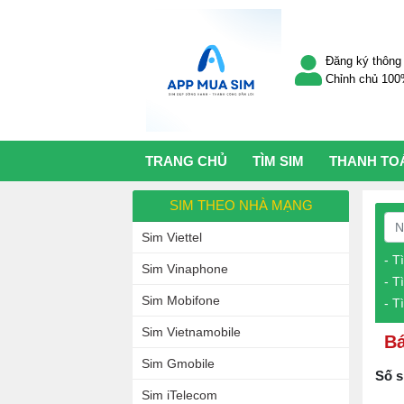
Đăng ký thông 
Chỉnh chủ 10
TRANG CHỦ
TÌM SIM
THANH TO
SIM THEO NHÀ MẠNG
Sim Viettel
- T
Sim Vinaphone
- T
Sim Mobifone
- T
Sim Vietnamobile
Bá
Sim Gmobile
Số s
Sim iTelecom