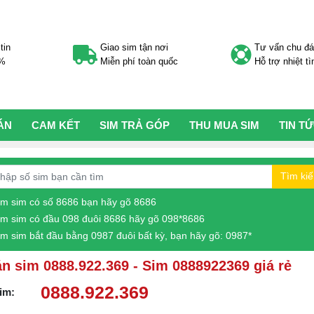
tin
Giao sim tận nơi
Tư vấn chu đ
0%
Miễn phí toàn quốc
Hỗ trợ nhiệt tì
ÁN
CAM KẾT
SIM TRẢ GÓP
THU MUA SIM
TIN T
Tìm ki
ìm sim có số 8686 bạn hãy gõ 8686
ìm sim có đầu 098 đuôi 8686 hãy gõ 098*8686
ìm sim bắt đầu bằng 0987 đuôi bất kỳ, bạn hãy gõ: 0987*
n sim 0888.922.369 - Sim 0888922369 giá rẻ
0888.922.369
im: