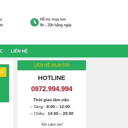
áo
Hỗ trợ mua sim
nh
8h - 20h hằng ngày
ỨC
LIÊN HỆ
LIÊN HỆ MUA SIM
ếm
HOTLINE
0972.994.994
Thời gian làm việc
– Sáng :
8:00 – 12:00
– Chiều :
14:00 – 20:00
Xin cảm ơn!