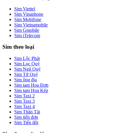
Sim Viettel
Sim Vinaphone
Sim Mobifone
Sim Vietnamobile
Sim Gmobile
Sim iTelecom
Sim theo loại
Sim Lộc Phát
Sim Lục Quý
Sim Ngũ Quý
Sim Tứ Quý
Sim ông địa
Sim tam Hoa Đơn
Sim tam Hoa Kép
Sim Taxi 2
Sim Taxi 3
Sim Taxi 4
Sim Thần Tài
Sim tiến đơn
Sim Tiến đôi