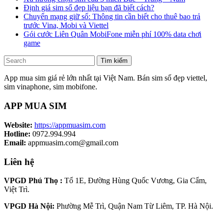
Định giá sim số đẹp liệu bạn đã biết cách?
Chuyển mạng giữ số: Thông tin cần biết cho thuê bao trả
trước Vina, Mobi và Viettel
Gói cước Liên Quân MobiFone miễn phí 100% data chơi
game
Tìm kiếm
App mua sim giá rẻ lớn nhất tại Việt Nam. Bán sim số đẹp viettel,
sim vinaphone, sim mobifone.
APP MUA SIM
Website:
https://appmuasim.com
Hotline:
0972.994.994
Email:
appmuasim.com@gmail.com
Liên hệ
VPGD Phú Thọ :
Tổ 1E, Đường Hùng Quốc Vương, Gia Cẩm,
Việt Trì.
VPGD Hà Nội:
Phường Mễ Trì, Quận Nam Từ Liêm, TP. Hà Nội.