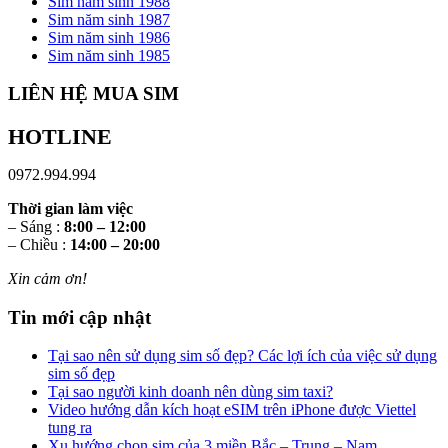
Sim năm sinh 1988
Sim năm sinh 1987
Sim năm sinh 1986
Sim năm sinh 1985
LIÊN HỆ MUA SIM
HOTLINE
0972.994.994
Thời gian làm việc
– Sáng :
8:00 – 12:00
– Chiều :
14:00 – 20:00
Xin cảm ơn!
Tin mới cập nhật
Tại sao nên sử dụng sim số đẹp? Các lợi ích của việc sử dụng
sim số đẹp
Tại sao người kinh doanh nên dùng sim taxi?
Video hướng dẫn kích hoạt eSIM trên iPhone được Viettel
tung ra
Xu hướng chọn sim của 3 miền Bắc – Trung – Nam