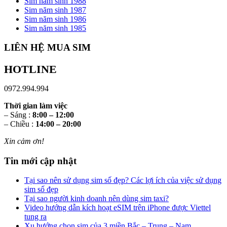
Sim năm sinh 1988
Sim năm sinh 1987
Sim năm sinh 1986
Sim năm sinh 1985
LIÊN HỆ MUA SIM
HOTLINE
0972.994.994
Thời gian làm việc
– Sáng :
8:00 – 12:00
– Chiều :
14:00 – 20:00
Xin cảm ơn!
Tin mới cập nhật
Tại sao nên sử dụng sim số đẹp? Các lợi ích của việc sử dụng
sim số đẹp
Tại sao người kinh doanh nên dùng sim taxi?
Video hướng dẫn kích hoạt eSIM trên iPhone được Viettel
tung ra
Xu hướng chọn sim của 3 miền Bắc – Trung – Nam