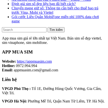
Định giá sim số đẹp liệu bạn đã biết cách?
Chuyển mạng giữ số: Thông tin cần biết cho thuê bao trả
trước Vina, Mobi và Viettel
Gói cước Liên Quân MobiFone miễn phí 100% data chơi
game
Tìm kiếm
App mua sim giá rẻ lớn nhất tại Việt Nam. Bán sim số đẹp viettel,
sim vinaphone, sim mobifone.
APP MUA SIM
Website:
https://appmuasim.com
Hotline:
0972.994.994
Email:
appmuasim.com@gmail.com
Liên hệ
VPGD Phú Thọ :
Tổ 1E, Đường Hùng Quốc Vương, Gia Cẩm,
Việt Trì.
VPGD Hà Nội:
Phường Mễ Trì, Quận Nam Từ Liêm, TP. Hà Nội.