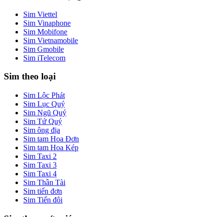
Sim Viettel
Sim Vinaphone
Sim Mobifone
Sim Vietnamobile
Sim Gmobile
Sim iTelecom
Sim theo loại
Sim Lộc Phát
Sim Lục Quý
Sim Ngũ Quý
Sim Tứ Quý
Sim ông địa
Sim tam Hoa Đơn
Sim tam Hoa Kép
Sim Taxi 2
Sim Taxi 3
Sim Taxi 4
Sim Thần Tài
Sim tiến đơn
Sim Tiến đôi