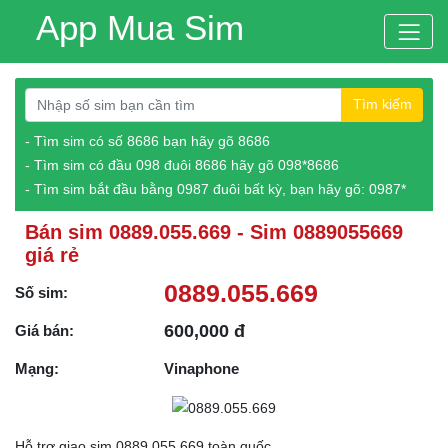
App Mua Sim
Tìm kiếm
- Tìm sim có số 8686 bạn hãy gõ 8686
- Tìm sim có đầu 098 đuôi 8686 hãy gõ 098*8686
- Tìm sim bắt đầu bằng 0987 đuôi bất kỳ, bạn hãy gõ: 0987*
Bán sim 0889.055.669 - Sim 0889055669
giá rẻ
0889.055.669
Số sim:
600,000 đ
Giá bán:
Mạng:
Vinaphone
Hỗ trợ giao sim 0889.055.669 toàn quốc.