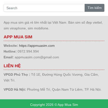
Tìm kiếm
App mua sim giá rẻ lớn nhất tại Việt Nam. Bán sim số đẹp viettel,
sim vinaphone, sim mobifone.
APP MUA SIM
Website:
https://appmuasim.com
Hotline:
0972.994.994
Email:
appmuasim.com@gmail.com
LIÊN HỆ
VPGD Phú Thọ :
Tổ 1E, Đường Hùng Quốc Vương, Gia Cẩm,
Việt Trì.
VPGD Hà Nội:
Phường Mễ Trì, Quận Nam Từ Liêm, TP. Hà Nội.
Copyright 2026 © App Mua Sim