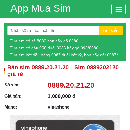
App Mua Sim
Tìm kiếm
- Tìm sim có số 8686 bạn hãy gõ 8686
- Tìm sim có đầu 098 đuôi 8686 hãy gõ 098*8686
- Tìm sim bắt đầu bằng 0987 đuôi bất kỳ, bạn hãy gõ: 0987*
Bán sim 0889.20.21.20 - Sim 0889202120
giá rẻ
0889.20.21.20
Số sim:
1,000,000 đ
Giá bán:
Mạng:
Vinaphone