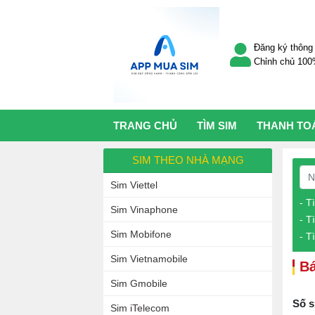
Đăng ký thông 
Chỉnh chủ 10
TRANG CHỦ
TÌM SIM
THANH TO
SIM THEO NHÀ MẠNG
Sim Viettel
- T
Sim Vinaphone
- T
Sim Mobifone
- T
Sim Vietnamobile
Bá
Sim Gmobile
Số s
Sim iTelecom