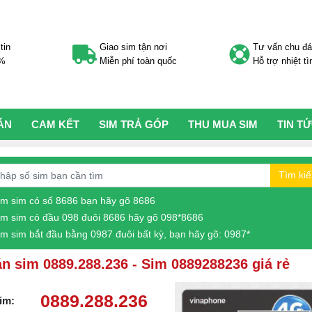
tin
Giao sim tận nơi
Tư vấn chu đ
0%
Miễn phí toàn quốc
Hỗ trợ nhiệt tì
ÁN
CAM KẾT
SIM TRẢ GÓP
THU MUA SIM
TIN T
Tìm ki
ìm sim có số 8686 bạn hãy gõ 8686
ìm sim có đầu 098 đuôi 8686 hãy gõ 098*8686
ìm sim bắt đầu bằng 0987 đuôi bất kỳ, bạn hãy gõ: 0987*
n sim 0889.288.236 - Sim 0889288236 giá rẻ
0889.288.236
im: