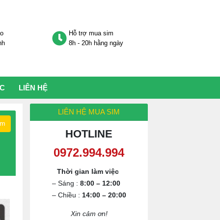
áo
Hỗ trợ mua sim
nh
8h - 20h hằng ngày
ỨC
LIÊN HỆ
LIÊN HỆ MUA SIM
ếm
HOTLINE
0972.994.994
Thời gian làm việc
– Sáng :
8:00 – 12:00
– Chiều :
14:00 – 20:00
Xin cảm ơn!