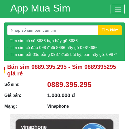
App Mua Sim
Tìm kiếm
- Tìm sim có số 8686 bạn hãy gõ 8686
- Tìm sim có đầu 098 đuôi 8686 hãy gõ 098*8686
- Tìm sim bắt đầu bằng 0987 đuôi bất kỳ, bạn hãy gõ: 0987*
Bán sim 0889.395.295 - Sim 0889395295
giá rẻ
0889.395.295
Số sim:
1,000,000 đ
Giá bán:
Mạng:
Vinaphone