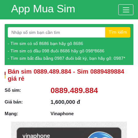
App Mua Sim
Tìm kiếm
- Tìm sim có số 8686 bạn hãy gõ 8686
- Tìm sim có đầu 098 đuôi 8686 hãy gõ 098*8686
- Tìm sim bắt đầu bằng 0987 đuôi bất kỳ, bạn hãy gõ: 0987*
Bán sim 0889.489.884 - Sim 0889489884
giá rẻ
0889.489.884
Số sim:
1,600,000 đ
Giá bán:
Mạng:
Vinaphone