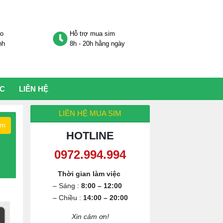
áo
Hỗ trợ mua sim
nh
8h - 20h hằng ngày
ỨC
LIÊN HỆ
LIÊN HỆ MUA SIM
ếm
HOTLINE
0972.994.994
Thời gian làm việc
– Sáng :
8:00 – 12:00
– Chiều :
14:00 – 20:00
Xin cảm ơn!