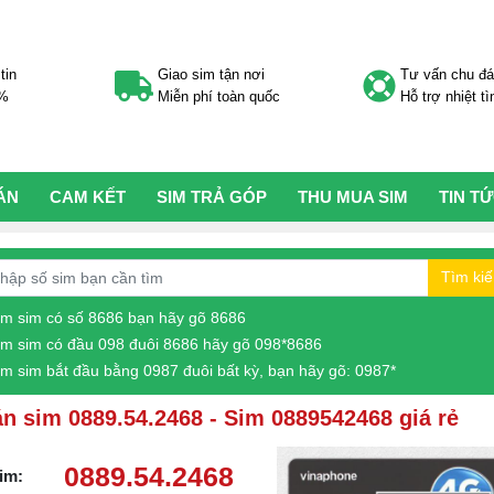
tin
Giao sim tận nơi
Tư vấn chu đ
0%
Miễn phí toàn quốc
Hỗ trợ nhiệt tì
ÁN
CAM KẾT
SIM TRẢ GÓP
THU MUA SIM
TIN T
Tìm ki
ìm sim có số 8686 bạn hãy gõ 8686
ìm sim có đầu 098 đuôi 8686 hãy gõ 098*8686
ìm sim bắt đầu bằng 0987 đuôi bất kỳ, bạn hãy gõ: 0987*
n sim 0889.54.2468 - Sim 0889542468 giá rẻ
0889.54.2468
im: