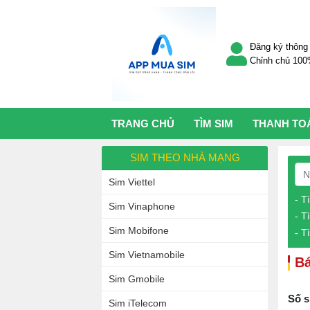
Đăng ký thông 
Chỉnh chủ 10
TRANG CHỦ
TÌM SIM
THANH TO
SIM THEO NHÀ MẠNG
Sim Viettel
- T
Sim Vinaphone
- T
Sim Mobifone
- T
Sim Vietnamobile
Bá
Sim Gmobile
Số s
Sim iTelecom