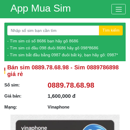
App Mua Sim
Tìm kiếm
- Tìm sim có số 8686 bạn hãy gõ 8686
- Tìm sim có đầu 098 đuôi 8686 hãy gõ 098*8686
- Tìm sim bắt đầu bằng 0987 đuôi bất kỳ, bạn hãy gõ: 0987*
Bán sim 0889.78.68.98 - Sim 0889786898
giá rẻ
0889.78.68.98
Số sim:
1,600,000 đ
Giá bán:
Mạng:
Vinaphone