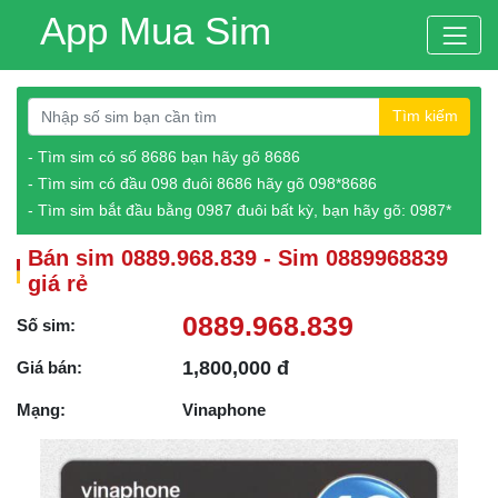
App Mua Sim
Tìm kiếm
- Tìm sim có số 8686 bạn hãy gõ 8686
- Tìm sim có đầu 098 đuôi 8686 hãy gõ 098*8686
- Tìm sim bắt đầu bằng 0987 đuôi bất kỳ, bạn hãy gõ: 0987*
Bán sim 0889.968.839 - Sim 0889968839
giá rẻ
0889.968.839
Số sim:
1,800,000 đ
Giá bán:
Mạng:
Vinaphone