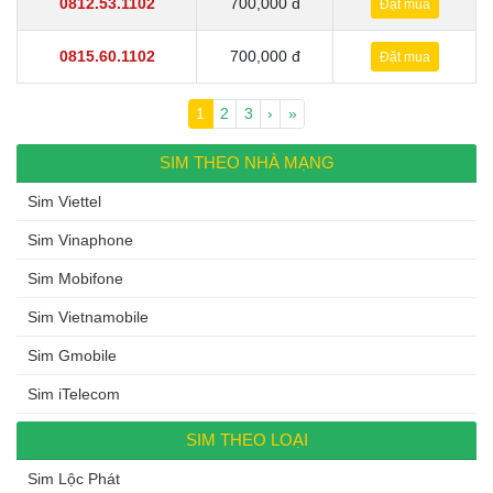
0812.53.1102
700,000 đ
Đặt mua
0815.60.1102
700,000 đ
Đặt mua
Page navigation
Current Page
1
Page
2
Page
3
›
»
SIM THEO NHÀ MẠNG
Sim Viettel
Sim Vinaphone
Sim Mobifone
Sim Vietnamobile
Sim Gmobile
Sim iTelecom
SIM THEO LOẠI
Sim Lộc Phát